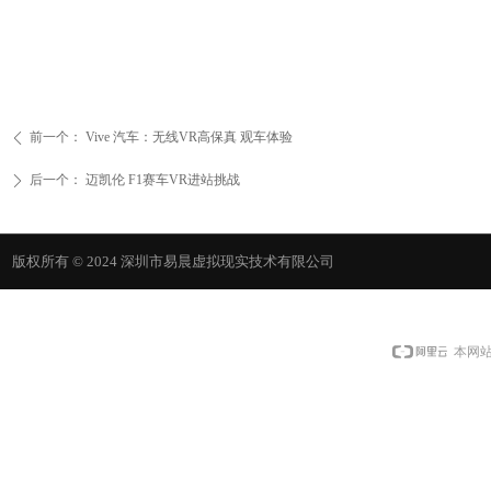
前一个：
Vive 汽车：无线VR高保真 观车体验
ꄴ
后一个：
迈凯伦 F1赛车VR进站挑战
ꄲ
版权所有 © 2024
深圳市易晨虚拟现实技术有限公司
本网站